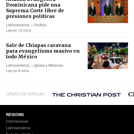
Dominicana pide una
Suprema Corte libre de
presiones políticas
Latinoamérica
Política
Lee en 12 mins
Sale de Chiapas caravana
para evangelismo masivo en
todo México
Latinoamérica
Iglesia y Misiones
Lee en 6 mins
GRUPO DE MARCAS
REGIONS
Internacional
Latinoamérica