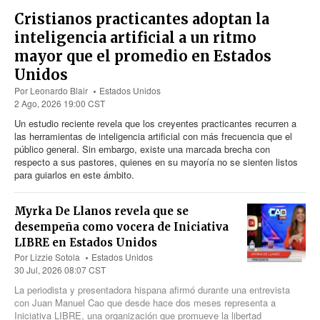
Cristianos practicantes adoptan la
inteligencia artificial a un ritmo
mayor que el promedio en Estados
Unidos
Por
Leonardo Blair
Estados Unidos
2 Ago, 2026 19:00 CST
Un estudio reciente revela que los creyentes practicantes recurren a
las herramientas de inteligencia artificial con más frecuencia que el
público general. Sin embargo, existe una marcada brecha con
respecto a sus pastores, quienes en su mayoría no se sienten listos
para guiarlos en este ámbito.
Myrka De Llanos revela que se
desempeña como vocera de Iniciativa
LIBRE en Estados Unidos
Por
Lizzie Sotola
Estados Unidos
30 Jul, 2026 08:07 CST
La periodista y presentadora hispana afirmó durante una entrevista
con Juan Manuel Cao que desde hace dos meses representa a
Iniciativa LIBRE, una organización que promueve la libertad