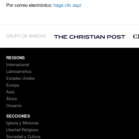
Por correo electrónico:
haga clic aquí
GRUPO DE MARCAS
REGIONS
Internacional
Latinoamérica
Estados Unidos
Europa
Asia
África
Oceanía
SECCIONES
Iglesia y Misiones
Libertad Religiosa
Sociedad y Cultura