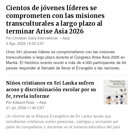
Cientos de jóvenes líderes se
comprometen con las misiones
transculturales a largo plazo al
terminar Arise Asia 2026
Por
Christian Daily International
Asia
3 Ago, 2026 14:30 CST
Unos 341 jóvenes líderes se comprometieron con las misiones
transculturales a largo plazo durante el Congreso Arise Asia 2026 en
Manila. El histórico evento reunió a más
de 4.000
participantes
de 64
países responder al llamado de llevar el Evangelio a las naciones.
Niños cristianos en Sri Lanka sufren
acoso y discriminación escolar por su
fe, revela informe
Por
Edward Ross
Asia
31 Jul, 2026 11:45 CST
Un informe de la Alianza Evangélica de Sri Lanka revela que
estudiantes cristianos sufren presiones, castigos y exclusión por
parte de compañeros y docentes en el sistema educativo del país.