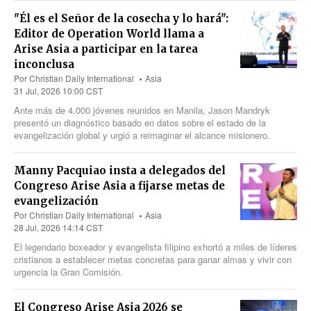
"Él es el Señor de la cosecha y lo hará":
Editor de Operation World llama a
Arise Asia a participar en la tarea
inconclusa
Por
Christian Daily International
Asia
31 Jul, 2026 10:00 CST
Ante más
de 4.000
jóvenes reunidos en Manila, Jason Mandryk
presentó un diagnóstico basado en datos sobre el estado de la
evangelización global y urgió a reimaginar el alcance misionero.
Manny Pacquiao insta a delegados del
Congreso Arise Asia a fijarse metas de
evangelización
Por
Christian Daily International
Asia
28 Jul, 2026 14:14 CST
El legendario boxeador y evangelista filipino exhortó a miles de líderes
cristianos a establecer metas concretas para ganar almas y vivir con
urgencia la Gran Comisión.
El Congreso Arise Asia 2026 se