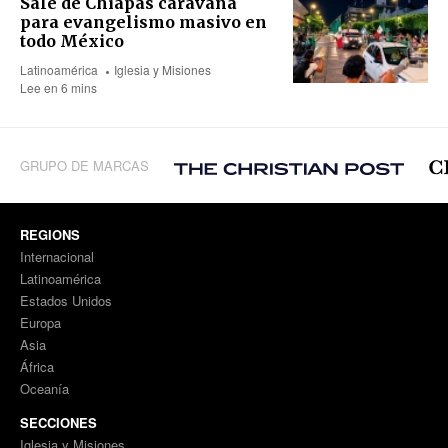
Sale de Chiapas caravana
para evangelismo masivo en
todo México
Latinoamérica
Iglesia y Misiones
Lee en 6 mins
GRUPO DE MARCAS
REGIONS
Internacional
Latinoamérica
Estados Unidos
Europa
Asia
África
Oceanía
SECCIONES
Iglesia y Misiones