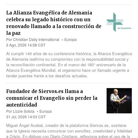
La Alianza Evangélica de Alemania
celebra su legado histórico con un
renovado llamado a la construcción de
la paz
Por
Christian Daily International
Europa
3 Ago, 2026 14:58 CST
Al cumplir 140 años de su conferencia histórica, la Alianza Evangélica
de Alemania reafirma su compromiso con la responsabilidad social y
la reconciliación continental. En el marco del 180° aniversario de la
Alianza Evangélica Mundial, el organismo hace un llamado urgente a
tender puentes frente a los desafíos actuales.
Fundador de Siervos.es llama a
comunicar el Evangelio sin perder la
autenticidad
Por
Lizzie Sotola
Europa
31 Jul, 2026 14:03 CST
Miguel Ángel Acebal, creador de la plataforma Siervos.es, sostiene
que la Iglesia necesita comunicar con sencillez, creatividad y fidelidad
a Cristo. En diálogo con Diario Cristiano, reflexiona sobre el uso de la