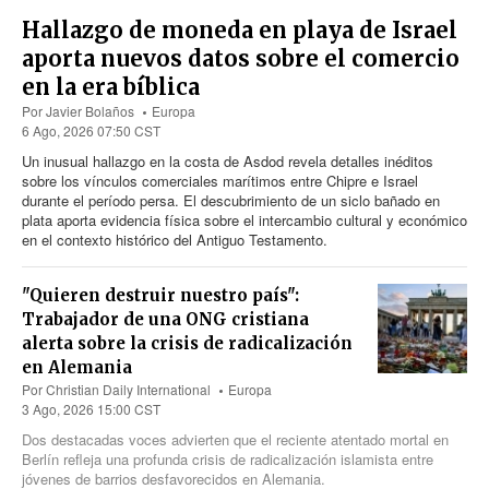
Hallazgo de moneda en playa de Israel
aporta nuevos datos sobre el comercio
en la era bíblica
Por
Javier Bolaños
Europa
6 Ago, 2026 07:50 CST
Un inusual hallazgo en la costa de Asdod revela detalles inéditos
sobre los vínculos comerciales marítimos entre Chipre e Israel
durante el período persa. El descubrimiento de un siclo bañado en
plata aporta evidencia física sobre el intercambio cultural y económico
en el contexto histórico del Antiguo Testamento.
"Quieren destruir nuestro país":
Trabajador de una ONG cristiana
alerta sobre la crisis de radicalización
en Alemania
Por
Christian Daily International
Europa
3 Ago, 2026 15:00 CST
Dos destacadas voces advierten que el reciente atentado mortal en
Berlín refleja una profunda crisis de radicalización islamista entre
jóvenes de barrios desfavorecidos en Alemania.