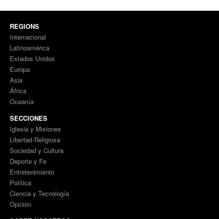
REGIONS
Internacional
Latinoamérica
Estados Unidos
Europa
Asia
África
Oceanía
SECCIONES
Iglesia y Misiones
Libertad Religiosa
Sociedad y Cultura
Deporte y Fe
Entretenimiento
Política
Ciencia y Tecnología
Opinión