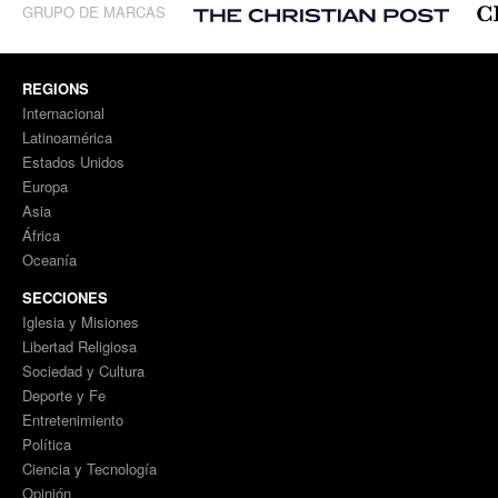
GRUPO DE MARCAS
REGIONS
Internacional
Latinoamérica
Estados Unidos
Europa
Asia
África
Oceanía
SECCIONES
Iglesia y Misiones
Libertad Religiosa
Sociedad y Cultura
Deporte y Fe
Entretenimiento
Política
Ciencia y Tecnología
Opinión