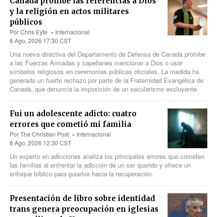
Canadá prohíbe las referencias a Dios
y la religión en actos militares
públicos
Por
Chris Eyte
Internacional
6 Ago, 2026 17:30 CST
Una nueva directiva del Departamento de Defensa de Canadá prohíbe
a las Fuerzas Armadas y capellanes mencionar a Dios o usar
símbolos religiosos en ceremonias públicas oficiales. La medida ha
generado un fuerte rechazo por parte de la Fraternidad Evangélica de
Canadá, que denuncia la imposición de un secularismo excluyente.
Fui un adolescente adicto: cuatro
errores que cometió mi familia
Por
The Christian Post
Internacional
6 Ago, 2026 12:30 CST
Un experto en adicciones analiza los principales errores que cometen
las familias al enfrentar la adicción de un ser querido y ofrece un
enfoque bíblico para guiarlos hacia la recuperación.
Presentación de libro sobre identidad
trans genera preocupación en iglesias