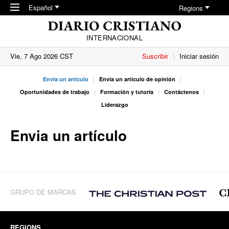
Skip to main content
Español
Regions
INTERNACIONAL
Vie, 7 Ago 2026 CST
Suscribir
Iniciar sesión
Envia un artículo
Envia un artículo de opinión
Oportunidades de trabajo
Formación y tutoría
Contáctenos
Liderazgo
Envia un artículo
GRUPO DE MARCAS
REGIONS