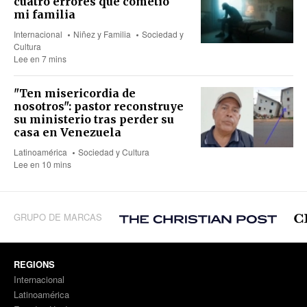
cuatro errores que cometió
mi familia
Internacional
Niñez y Familia
Sociedad y
Cultura
Lee en 7 mins
"Ten misericordia de
nosotros": pastor reconstruye
su ministerio tras perder su
casa en Venezuela
Latinoamérica
Sociedad y Cultura
Lee en 10 mins
GRUPO DE MARCAS
REGIONS
Internacional
Latinoamérica