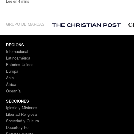
Lee en 4 mins
GRUPO DE MARCAS
REGIONS
Internacional
Latinoamérica
Estados Unidos
Europa
Asia
África
Oceanía
SECCIONES
Iglesia y Misiones
Libertad Religiosa
Sociedad y Cultura
Deporte y Fe
Entretenimiento