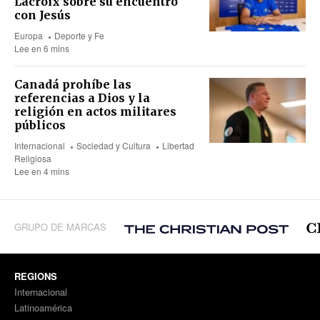
Lacroix sobre su encuentro
con Jesús
Europa
Deporte y Fe
Lee en 6 mins
Canadá prohíbe las
referencias a Dios y la
religión en actos militares
públicos
Internacional
Sociedad y Cultura
Libertad
Religiosa
Lee en 4 mins
GRUPO DE MARCAS
REGIONS
Internacional
Latinoamérica