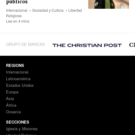
públicos
Internacional
Sociedad y Cultura
Libertad
Religiosa
Lee en 4 mins
GRUPO DE MARCAS
REGIONS
Internacional
Latinoamérica
Estados Unidos
Europa
Asia
África
Oceanía
SECCIONES
Iglesia y Misiones