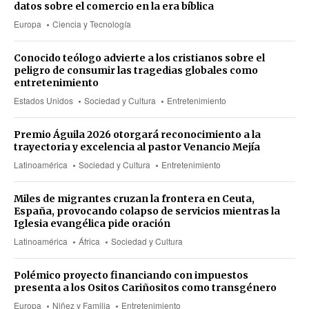
datos sobre el comercio en la era bíblica
Europa
Ciencia y Tecnología
Conocido teólogo advierte a los cristianos sobre el
peligro de consumir las tragedias globales como
entretenimiento
Estados Unidos
Sociedad y Cultura
Entretenimiento
Premio Águila 2026 otorgará reconocimiento a la
trayectoria y excelencia al pastor Venancio Mejía
Latinoamérica
Sociedad y Cultura
Entretenimiento
Miles de migrantes cruzan la frontera en Ceuta,
España, provocando colapso de servicios mientras la
Iglesia evangélica pide oración
Latinoamérica
África
Sociedad y Cultura
Polémico proyecto financiando con impuestos
presenta a los Ositos Cariñositos como transgénero
Europa
Niñez y Familia
Entretenimiento