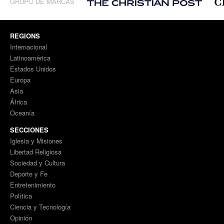
GRUPO DE MARCAS
REGIONS
Internacional
Latinoamérica
Estados Unidos
Europa
Asia
África
Oceanía
SECCIONES
Iglesia y Misiones
Libertad Religiosa
Sociedad y Cultura
Deporte y Fe
Entretenimiento
Política
Ciencia y Tecnología
Opinión