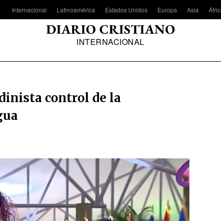
Internacional
Latinoamérica
Estados Unidos
Europa
Asia
Áfri
INTERNACIONAL
dinista control de la
gua