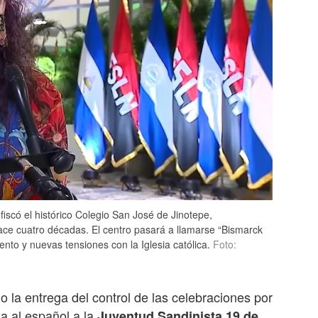
fiscó el histórico Colegio San José de Jinotepe,
ace cuatro décadas. El centro pasará a llamarse “Bismarck
to y nuevas tensiones con la Iglesia católica.
Foto:
do la entrega del control de las celebraciones por
ia al español a la
Juventud Sandinista 19 de