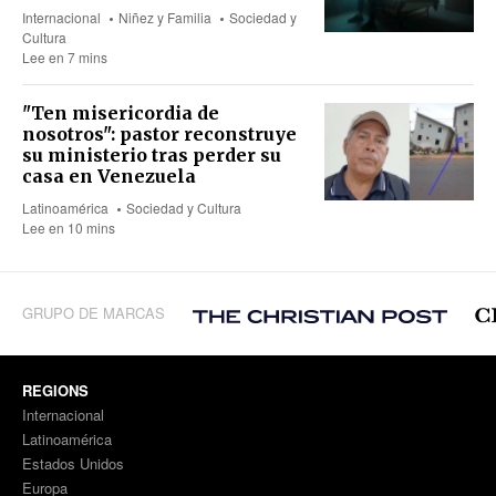
Internacional
Niñez y Familia
Sociedad y
Cultura
Lee en 7 mins
"Ten misericordia de
nosotros": pastor reconstruye
su ministerio tras perder su
casa en Venezuela
Latinoamérica
Sociedad y Cultura
Lee en 10 mins
GRUPO DE MARCAS
REGIONS
Internacional
Latinoamérica
Estados Unidos
Europa