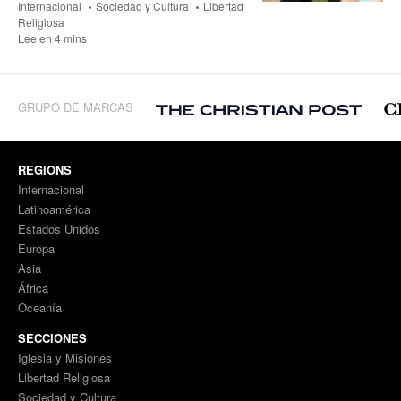
Internacional
Sociedad y Cultura
Libertad
Religiosa
Lee en 4 mins
GRUPO DE MARCAS
REGIONS
Internacional
Latinoamérica
Estados Unidos
Europa
Asia
África
Oceanía
SECCIONES
Iglesia y Misiones
Libertad Religiosa
Sociedad y Cultura