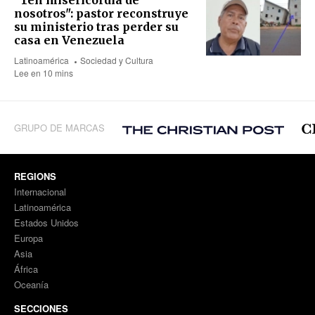
"Ten misericordia de
nosotros": pastor reconstruye
su ministerio tras perder su
casa en Venezuela
Latinoamérica
Sociedad y Cultura
Lee en 10 mins
GRUPO DE MARCAS
REGIONS
Internacional
Latinoamérica
Estados Unidos
Europa
Asia
África
Oceanía
SECCIONES