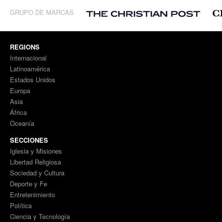
GRUPO DE MARCAS
REGIONS
Internacional
Latinoamérica
Estados Unidos
Europa
Asia
África
Oceanía
SECCIONES
Iglesia y Misiones
Libertad Religiosa
Sociedad y Cultura
Deporte y Fe
Entretenimiento
Política
Ciencia y Tecnología