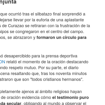
njunta
 que ocurrió tras el silbatazo final sorprendió a
jarse llevar por la euforia de una aplastante
s de Curazao se retiraran con la frustración de la
quipos se congregaron en el centro del campo.
ños, se abrazaron y
formaron un círculo para
só desapercibido para la prensa deportiva
DN
relató el momento de la oración destacando
undo respeto mutuo. Por su parte, el diario
scena resaltando que, tras los noventa minutos
ostraron que son "todos cristianos hermanos".
letamente ajenos al ámbito religioso hayan
lo de oración evidencia cómo
el testimonio puro
, obligando al mundo a observar el
nda secular