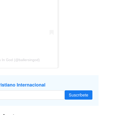
s In God (@ballersingod)
istiano Internacional
Suscríbete