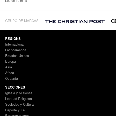
Lee en 10 mins
GRUPO DE MARCAS
REGIONS
Internacional
Latinoamérica
Estados Unidos
Europa
Asia
África
Oceanía
SECCIONES
Iglesia y Misiones
Libertad Religiosa
Sociedad y Cultura
Deporte y Fe
Entretenimiento