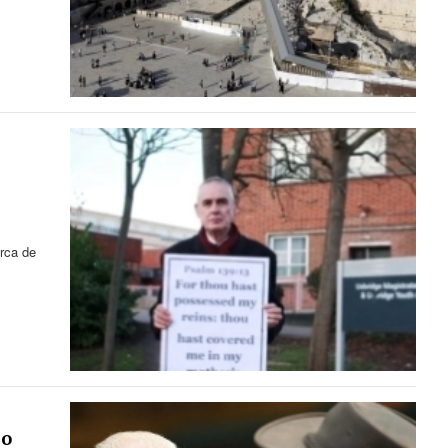
erca de
ho