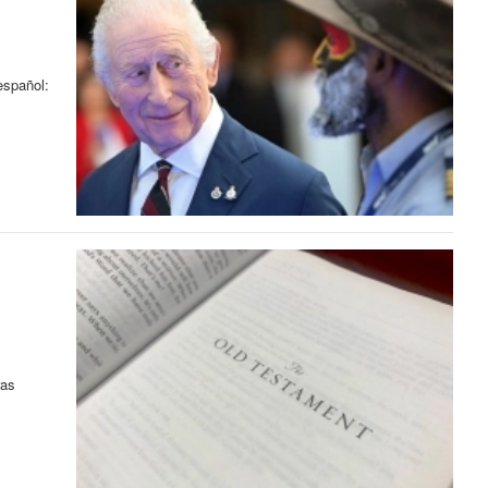
español:
ras