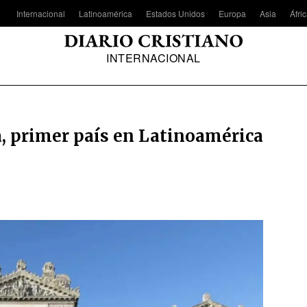
Internacional
Latinoamérica
Estados Unidos
Europa
Asia
Áfri
INTERNACIONAL
, primer país en Latinoamérica