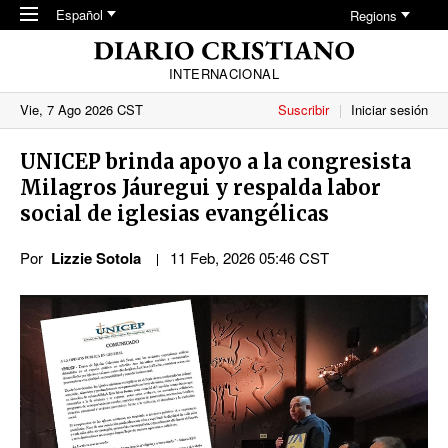
Skip to main content
Español
Regions
INTERNACIONAL
Vie, 7 Ago 2026 CST
Suscribir
Iniciar sesión
UNICEP brinda apoyo a la congresista
Milagros Jáuregui y respalda labor
social de iglesias evangélicas
Por
Lizzie Sotola
11 Feb, 2026 05:46 CST