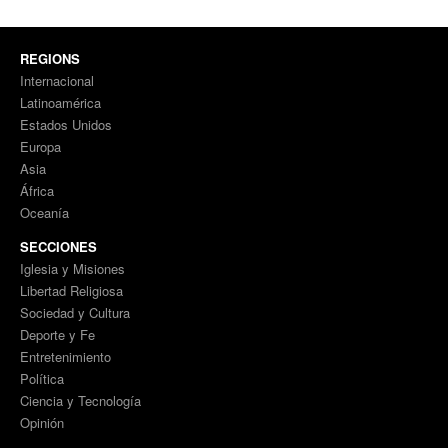
REGIONS
Internacional
Latinoamérica
Estados Unidos
Europa
Asia
África
Oceanía
SECCIONES
Iglesia y Misiones
Libertad Religiosa
Sociedad y Cultura
Deporte y Fe
Entretenimiento
Política
Ciencia y Tecnología
Opinión