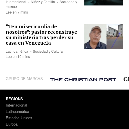
Internacional
Niñez y Familia
Sociedad y
Cultura
Lee en 7 mins
"Ten misericordia de
nosotros": pastor reconstruye
su ministerio tras perder su
casa en Venezuela
Latinoamérica
Sociedad y Cultura
Lee en 10 mins
GRUPO DE MARCAS
REGIONS
Internacional
Latinoamérica
Estados Unidos
Europa