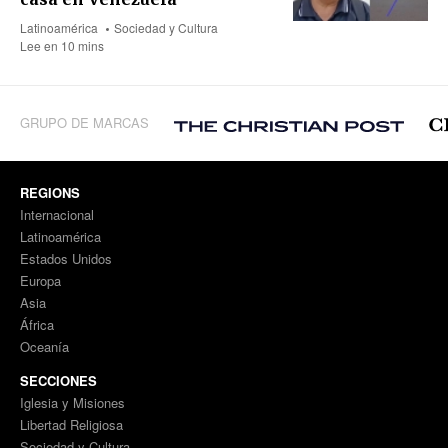
Latinoamérica
Sociedad y Cultura
Lee en 10 mins
GRUPO DE MARCAS
REGIONS
Internacional
Latinoamérica
Estados Unidos
Europa
Asia
África
Oceanía
SECCIONES
Iglesia y Misiones
Libertad Religiosa
Sociedad y Cultura