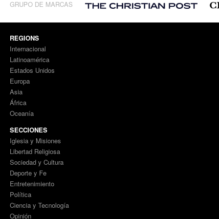
GRUPO DE MARCAS
REGIONS
Internacional
Latinoamérica
Estados Unidos
Europa
Asia
África
Oceanía
SECCIONES
Iglesia y Misiones
Libertad Religiosa
Sociedad y Cultura
Deporte y Fe
Entretenimiento
Política
Ciencia y Tecnología
Opinión