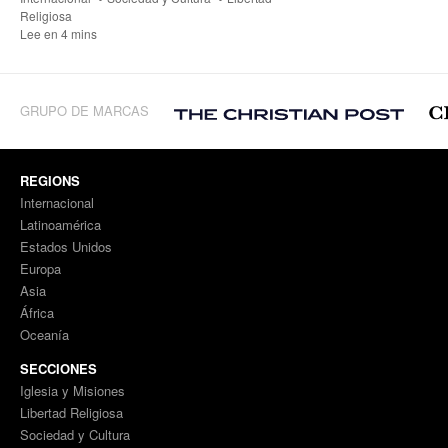
Religiosa
Lee en 4 mins
GRUPO DE MARCAS
REGIONS
Internacional
Latinoamérica
Estados Unidos
Europa
Asia
África
Oceanía
SECCIONES
Iglesia y Misiones
Libertad Religiosa
Sociedad y Cultura