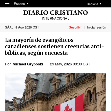
Skip to main content
Español
Regions
INTERNACIONAL
SĂĄb, 8 Ago 2026 CST
Suscribir
Iniciar sesión
La mayoría de evangélicos
canadienses sostienen creencias anti-
bíblicas, según encuesta
Por
Michael Gryboski
29 May, 2026 08:30 CST