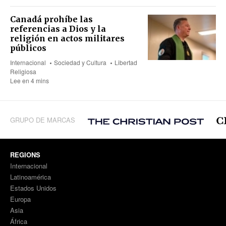
Canadá prohíbe las
referencias a Dios y la
religión en actos militares
públicos
Internacional
Sociedad y Cultura
Libertad
Religiosa
Lee en 4 mins
GRUPO DE MARCAS
REGIONS
Internacional
Latinoamérica
Estados Unidos
Europa
Asia
África