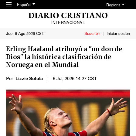
Skip to main content
Español
Regions
INTERNACIONAL
Jue, 6 Ago 2026 CST
Suscribir
Iniciar sesión
Erling Haaland atribuyó a "un don de
Dios" la histórica clasificación de
Noruega en el Mundial
Por
Lizzie Sotola
6 Jul, 2026 14:27 CST