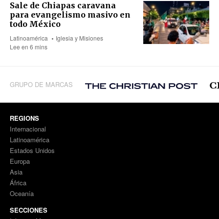
Sale de Chiapas caravana
para evangelismo masivo en
todo México
Latinoamérica
Iglesia y Misiones
Lee en 6 mins
GRUPO DE MARCAS
REGIONS
Internacional
Latinoamérica
Estados Unidos
Europa
Asia
África
Oceanía
SECCIONES