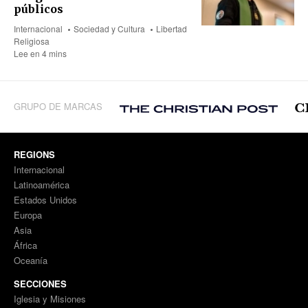
públicos
Internacional
Sociedad y Cultura
Libertad
Religiosa
Lee en 4 mins
GRUPO DE MARCAS
REGIONS
Internacional
Latinoamérica
Estados Unidos
Europa
Asia
África
Oceanía
SECCIONES
Iglesia y Misiones