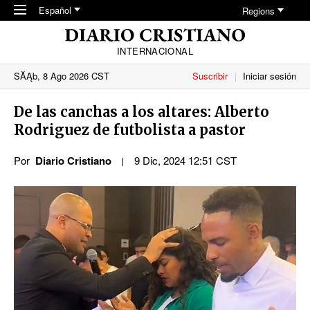
Skip to main content
Español
Regions
INTERNACIONAL
SĂĄb, 8 Ago 2026 CST
Suscribir
Iniciar sesión
De las canchas a los altares: Alberto
Rodriguez de futbolista a pastor
Por
Diario Cristiano
9 Dic, 2024 12:51 CST