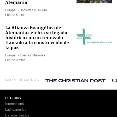
Alemania
Europa
Sociedad y Cultura
Lee en 5 mins
La Alianza Evangélica de
Alemania celebra su legado
histórico con un renovado
llamado a la construcción de
la paz
Europa
Iglesia y Misiones
Lee en 3 mins
GRUPO DE MARCAS
REGIONS
Internacional
Latinoamérica
Estados Unidos