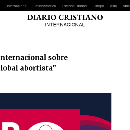
Internacional
Latinoamérica
Estados Unidos
Europa
Asia
Áfri
INTERNACIONAL
nternacional sobre
lobal abortista”