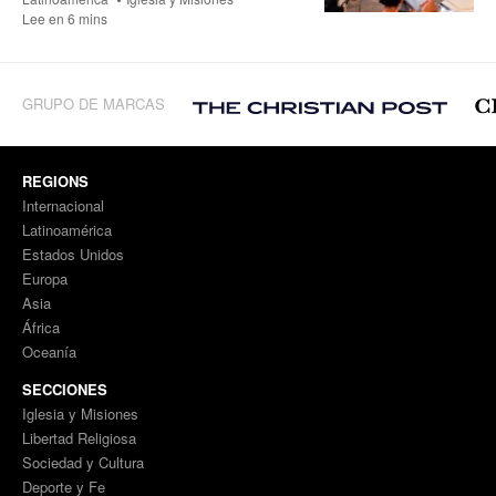
Lee en 6 mins
GRUPO DE MARCAS
REGIONS
Internacional
Latinoamérica
Estados Unidos
Europa
Asia
África
Oceanía
SECCIONES
Iglesia y Misiones
Libertad Religiosa
Sociedad y Cultura
Deporte y Fe