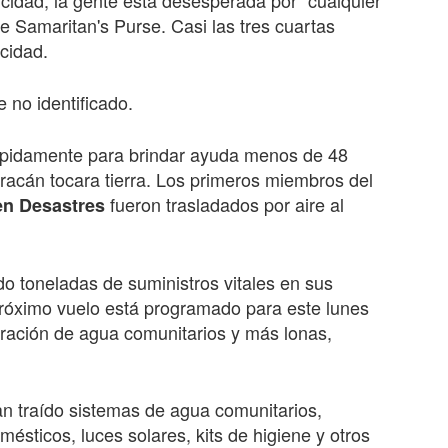
ricidad, la gente está desesperada por "cualquier
de Samaritan's Purse. Casi las tres cuartas
icidad.
 no identificado.
rápidamente para brindar ayuda menos
de 48
acán tocara tierra. Los primeros miembros del
fueron trasladados por aire al
en Desastres
o toneladas de suministros vitales en sus
próximo vuelo está programado para este lunes
tración de agua comunitarios y más lonas,
an traído sistemas de agua comunitarios,
omésticos, luces solares, kits de higiene y otros