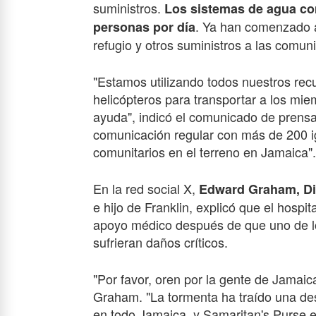
suministros.
Los sistemas de agua co
. Ya han comenzado a
personas por día
refugio y otros suministros a las comun
"Estamos utilizando todos nuestros recu
helicópteros para transportar a los miem
ayuda", indicó el comunicado de prens
comunicación regular con más
de 200
i
comunitarios en el terreno en Jamaica".
En la red social X,
Edward Graham, Dir
e hijo de Franklin, explicó que el hospi
apoyo médico después de que uno de los 
sufrieran daños críticos.
"Por favor, oren por la gente de Jamai
Graham. "La tormenta ha traído una de
en todo Jamaica, y Samaritan's Purse 