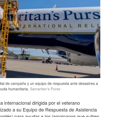
ital de campaña y un equipo de respuesta ante desastres a
ayuda humanitaria.
Samaritan's Purse
a internacional dirigida por el veterano
lizado a su Equipo de Respuesta de Asistencia
inglés) para ayudar a los jamaicanos que sufren