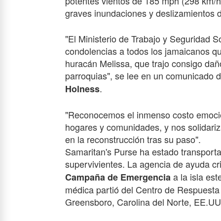
potentes vientos
de 185
mph (298 km/h)
graves inundaciones y deslizamientos de
"El Ministerio de Trabajo y Seguridad 
condolencias a todos los jamaicanos qu
huracán Melissa, que trajo consigo dañ
parroquias", se lee en un comunicado d
.
Holness
"Reconocemos el inmenso costo emocion
hogares y comunidades, y nos solidari
en la reconstrucción tras su paso".
Samaritan's Purse ha estado transporta
supervivientes. La agencia de ayuda cri
a la isla es
Campaña de Emergencia
médica partió del Centro de Respuesta
Greensboro, Carolina del Norte, EE.UU.