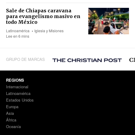
Sale de Chiapas caravana
para evangelismo masivo en
todo México
Latinoamérica
Iglesia y Misiones
Lee en 6 mins
GRUPO DE MARCAS
REGIONS
Internacional
Latinoamérica
Estados Unidos
Europa
Asia
África
Oceanía