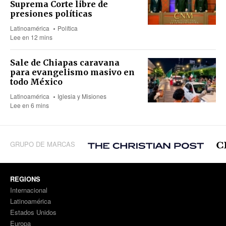
Suprema Corte libre de
presiones políticas
Latinoamérica
Política
Lee en 12 mins
Sale de Chiapas caravana
para evangelismo masivo en
todo México
Latinoamérica
Iglesia y Misiones
Lee en 6 mins
GRUPO DE MARCAS
REGIONS
Internacional
Latinoamérica
Estados Unidos
Europa