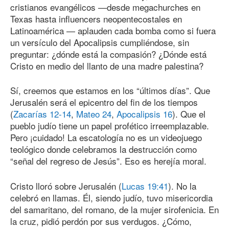
cristianos evangélicos —desde megachurches en
Texas hasta influencers neopentecostales en
Latinoamérica — aplauden cada bomba como si fuera
un versículo del Apocalipsis cumpliéndose, sin
preguntar: ¿dónde está la compasión? ¿Dónde está
Cristo en medio del llanto de una madre palestina?
Sí, creemos que estamos en los “últimos días”. Que
Jerusalén será el epicentro del fin de los tiempos
(
Zacarías 12-14
,
Mateo 24
,
Apocalipsis 16
). Que el
pueblo judío tiene un papel profético irreemplazable.
Pero ¡cuidado! La escatología no es un videojuego
teológico donde celebramos la destrucción como
“señal del regreso de Jesús”. Eso es herejía moral.
Cristo lloró sobre Jerusalén (
Lucas 19:41
). No la
celebró en llamas. Él, siendo judío, tuvo misericordia
del samaritano, del romano, de la mujer sirofenicia. En
la cruz, pidió perdón por sus verdugos. ¿Cómo,