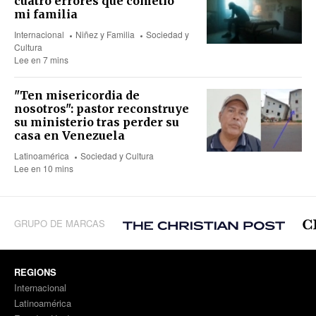
cuatro errores que cometió
mi familia
Internacional
Niñez y Familia
Sociedad y
Cultura
Lee en 7 mins
"Ten misericordia de
nosotros": pastor reconstruye
su ministerio tras perder su
casa en Venezuela
Latinoamérica
Sociedad y Cultura
Lee en 10 mins
GRUPO DE MARCAS
REGIONS
Internacional
Latinoamérica