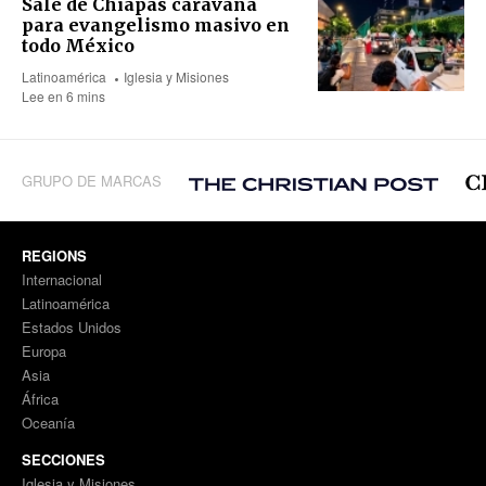
Sale de Chiapas caravana
para evangelismo masivo en
todo México
Latinoamérica
Iglesia y Misiones
Lee en 6 mins
GRUPO DE MARCAS
REGIONS
Internacional
Latinoamérica
Estados Unidos
Europa
Asia
África
Oceanía
SECCIONES
Iglesia y Misiones