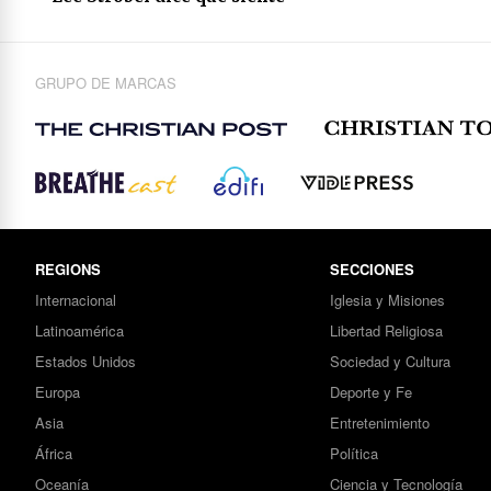
GRUPO DE MARCAS
REGIONS
SECCIONES
Internacional
Iglesia y Misiones
Latinoamérica
Libertad Religiosa
Estados Unidos
Sociedad y Cultura
Europa
Deporte y Fe
Asia
Entretenimiento
África
Política
Oceanía
Ciencia y Tecnología