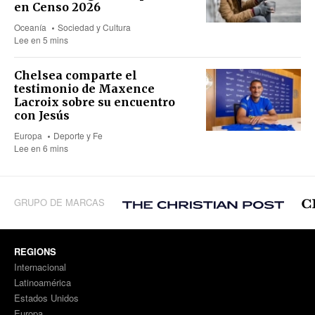
en Censo 2026
Oceanía
Sociedad y Cultura
Lee en 5 mins
Chelsea comparte el
testimonio de Maxence
Lacroix sobre su encuentro
con Jesús
Europa
Deporte y Fe
Lee en 6 mins
GRUPO DE MARCAS
REGIONS
Internacional
Latinoamérica
Estados Unidos
Europa