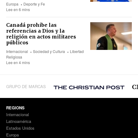
Europa
Deporte y Fe
Lee en 6 mins
Canadá prohíbe las
referencias a Dios y la
religión en actos militares
públicos
Internacional
Sociedad y Cultura
Libertad
Religiosa
Lee en 4 mins
GRUPO DE MARCAS
REGIONS
Internacional
Latinoamérica
Estados Unidos
Europa