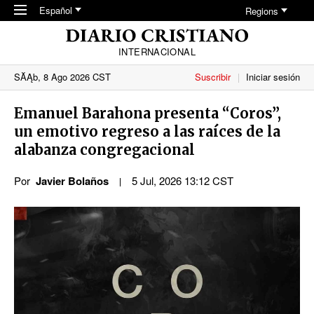
Skip to main content
Español
Regions
INTERNACIONAL
SĂĄb, 8 Ago 2026 CST
Suscribir
Iniciar sesión
Emanuel Barahona presenta “Coros”,
un emotivo regreso a las raíces de la
alabanza congregacional
Por
Javier Bolaños
5 Jul, 2026 13:12 CST