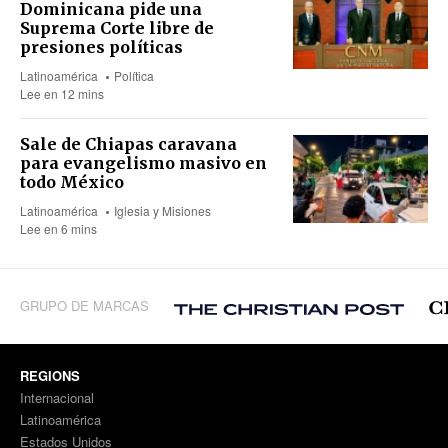
Dominicana pide una
Suprema Corte libre de
presiones políticas
Latinoamérica
Política
Lee en 12 mins
Sale de Chiapas caravana
para evangelismo masivo en
todo México
Latinoamérica
Iglesia y Misiones
Lee en 6 mins
GRUPO DE MARCAS
REGIONS
Internacional
Latinoamérica
Estados Unidos