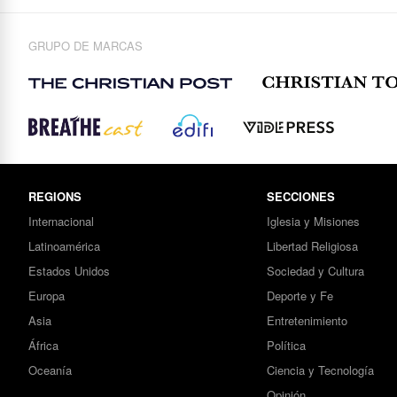
GRUPO DE MARCAS
REGIONS
SECCIONES
Internacional
Iglesia y Misiones
Latinoamérica
Libertad Religiosa
Estados Unidos
Sociedad y Cultura
Europa
Deporte y Fe
Asia
Entretenimiento
África
Política
Oceanía
Ciencia y Tecnología
Opinión