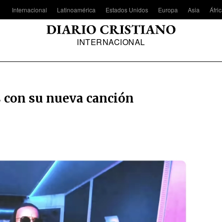
Internacional
Latinoamérica
Estados Unidos
Europa
Asia
Áfri
INTERNACIONAL
 con su nueva canción