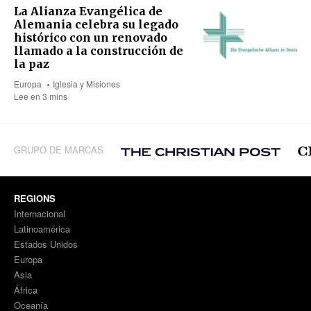
La Alianza Evangélica de
Alemania celebra su legado
histórico con un renovado
llamado a la construcción de
la paz
Europa
Iglesia y Misiones
Lee en 3 mins
GRUPO DE MARCAS
REGIONS
Internacional
Latinoamérica
Estados Unidos
Europa
Asia
África
Oceanía