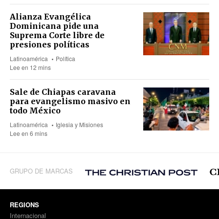
Alianza Evangélica
Dominicana pide una
Suprema Corte libre de
presiones políticas
Latinoamérica
Política
Lee en 12 mins
Sale de Chiapas caravana
para evangelismo masivo en
todo México
Latinoamérica
Iglesia y Misiones
Lee en 6 mins
GRUPO DE MARCAS
REGIONS
Internacional