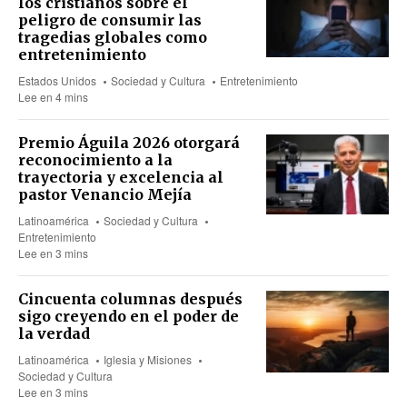
los cristianos sobre el
peligro de consumir las
tragedias globales como
entretenimiento
Estados Unidos
Sociedad y Cultura
Entretenimiento
Lee en 4 mins
Premio Águila 2026 otorgará
reconocimiento a la
trayectoria y excelencia al
pastor Venancio Mejía
Latinoamérica
Sociedad y Cultura
Entretenimiento
Lee en 3 mins
Cincuenta columnas después
sigo creyendo en el poder de
la verdad
Latinoamérica
Iglesia y Misiones
Sociedad y Cultura
Lee en 3 mins