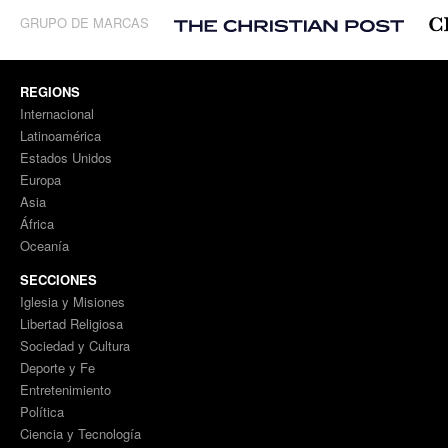
GRUPO DE MARCAS
REGIONS
Internacional
Latinoamérica
Estados Unidos
Europa
Asia
África
Oceanía
SECCIONES
Iglesia y Misiones
Libertad Religiosa
Sociedad y Cultura
Deporte y Fe
Entretenimiento
Política
Ciencia y Tecnología